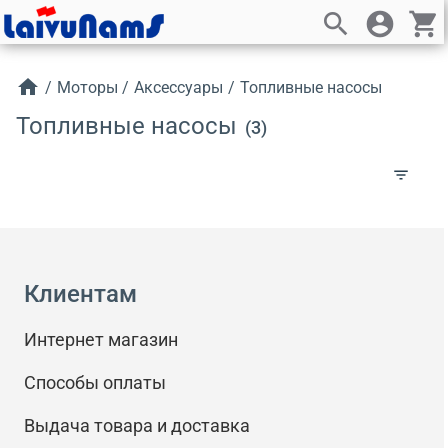
search
account_circle
shopping_cart
home
/
Моторы
/
Аксессуары
/
Топливные насосы
Топливные насосы
(3)
filter_list
Клиентам
Интернет магазин
Способы оплаты
Выдача товара и доставка