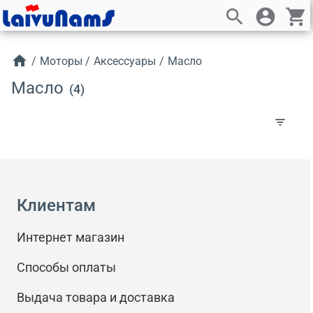
search
account_circle
shopping_cart
home
/
Моторы
/
Аксессуары
/
Масло
Масло
(4)
filter_list
Клиентам
Интернет магазин
Способы оплаты
Выдача товара и доставка