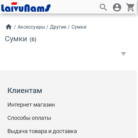
search
account_circle
shopping_cart
home
/
Аксессуары
/
Другие
/
Сумки
Сумки
(6)
filter_list
Клиентам
Интернет магазин
Способы оплаты
Выдача товара и доставка