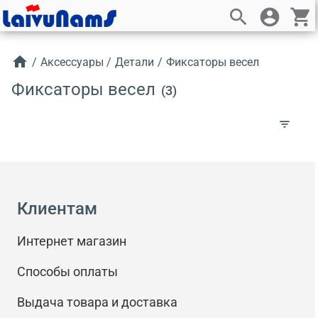
search
account_circle
shopping_cart
home
/
Аксессуары
/
Детали
/
Фиксаторы весел
Фиксаторы весел
(3)
filter_list
Клиентам
Интернет магазин
Способы оплаты
Выдача товара и доставка