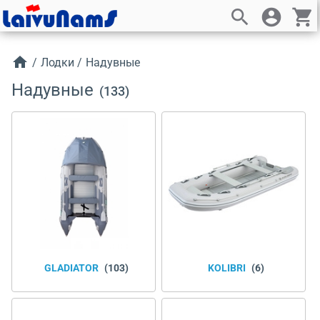
search
account_circle
shopping_cart
home
/
Лодки
/
Надувные
Надувные
(133)
GLADIATOR
(103)
KOLIBRI
(6)