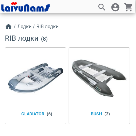
search
account_circle
shopping_cart
home
/
Лодки
/
RIB лодки
RIB лодки
(8)
GLADIATOR
(6)
BUSH
(2)