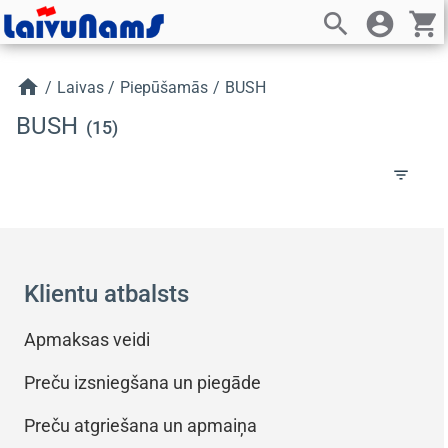
search
account_circle
shopping_cart
home
/
Laivas
/
Piepūšamās
/
BUSH
BUSH
(15)
filter_list
Klientu atbalsts
Apmaksas veidi
Preču izsniegšana un piegāde
Preču atgriešana un apmaiņa