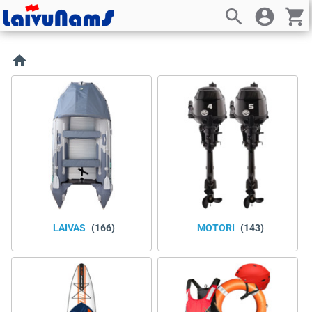
search
account_circle
shopping_cart
home
LAIVAS
(166)
MOTORI
(143)