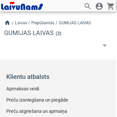
search
account_circle
shopping_cart
home
/
Laivas
/
Piepūšamās
/
GUMIJAS LAIVAS
GUMIJAS LAIVAS
(3)
filter_list
Klientu atbalsts
Apmaksas veidi
Preču izsniegšana un piegāde
Preču atgriešana un apmaiņa