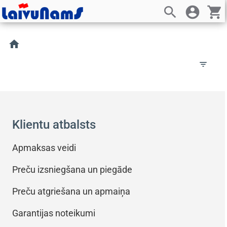
search
account_circle
shopping_cart
home
filter_list
Klientu atbalsts
Apmaksas veidi
Preču izsniegšana un piegāde
Preču atgriešana un apmaiņa
Garantijas noteikumi