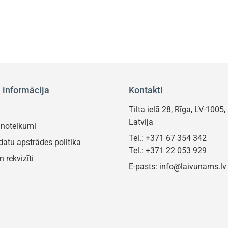
ā informācija
Kontakti
s
Tilta ielā 28, Rīga, LV-1005,
Latvija
 noteikumi
Tel.:
+371 67 354 342
atu apstrādes politika
Tel.:
+371 22 053 929
n rekvizīti
E-pasts:
info@laivunams.lv