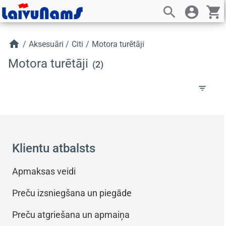
search
account_circle
shopping_cart
home
/
Aksesuāri
/
Citi
/
Motora turētāji
Motora turētāji
(2)
filter_list
Klientu atbalsts
Apmaksas veidi
Preču izsniegšana un piegāde
Preču atgriešana un apmaiņa