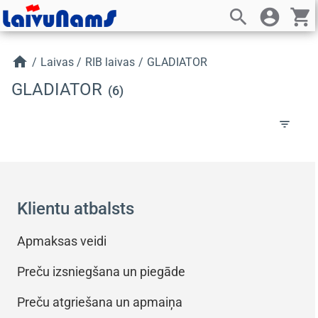
search
account_circle
shopping_cart
home
/
Laivas
/
RIB laivas
/
GLADIATOR
GLADIATOR
(6)
filter_list
Klientu atbalsts
Apmaksas veidi
Preču izsniegšana un piegāde
Preču atgriešana un apmaiņa