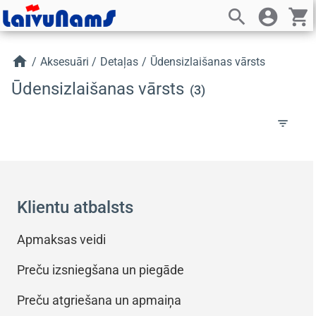
search
account_circle
shopping_cart
home
/
Aksesuāri
/
Detaļas
/
Ūdensizlaišanas vārsts
Ūdensizlaišanas vārsts
(3)
filter_list
Klientu atbalsts
Apmaksas veidi
Preču izsniegšana un piegāde
Preču atgriešana un apmaiņa