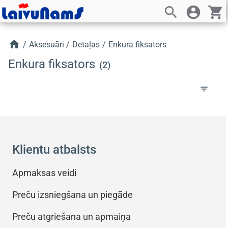
search
account_circle
shopping_cart
home
/
Aksesuāri
/
Detaļas
/
Enkura fiksators
Enkura fiksators
(2)
filter_list
Klientu atbalsts
Apmaksas veidi
Preču izsniegšana un piegāde
Preču atgriešana un apmaiņa